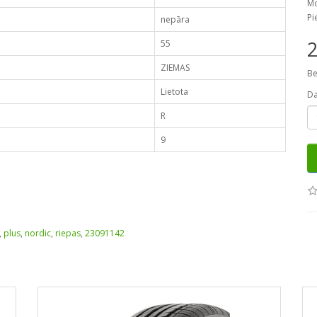
Mo
Pi
nepāra
55
ZIEMAS
Be
Lietota
D
R
9
,
plus
,
nordic
,
riepas
,
23091142