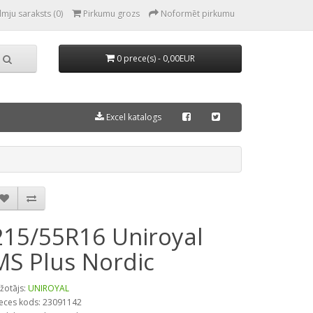
lmju saraksts (0)
Pirkumu grozs
Noformēt pirkumu
0 prece(s) - 0,00EUR
Excel katalogs
215/55R16 Uniroyal
MS Plus Nordic
žotājs:
UNIROYAL
eces kods: 23091142