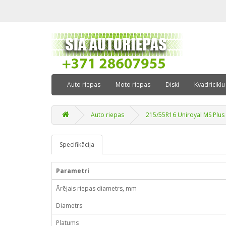
Auto riepas
Moto riepas
Diski
Kvadriciklu
Auto riepas
215/55R16 Uniroyal MS Plus
Specifikācija
Parametri
Ārējais riepas diametrs, mm
Diametrs
Platums