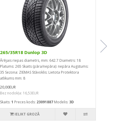
265/35R18 Dunlop 3D
205/70R14
Ārējais riepas diametrs, mm: 642.7
Diametrs: 18
Ārējais riep
Platums: 265
Skaits (pāra/nepāra): nepāra
Augstums:
Platums: 205
35
Sezona: ZIEMAS
Stāvoklis: Lietota
Protektora
Ātruma indek
atlikums mm: 8
Ražošans ga
20,00EUR
19,00EUR
Bez nodokļa: 16,53EUR
Bez nodokļa
Skaits:
1
Preces kods:
23091887
Modelis:
3D
Skaits:
4
Prec
Assuro
IELIKT GROZĀ
IEL