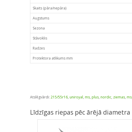
Skaits (pāra/nepāra)
Augstums
Sezona
Stāvoklis
Radzes
Protektora atlikums mm
Atslēgvārdi:
215/55r16
,
uniroyal
,
ms
,
plus
,
nordic
,
ziemas
,
ms
Līdzīgas riepas pēc ārējā diametra