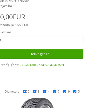
delis: MS Plus Nordic
eejamība: 1
20,00EUR
z nodokļa: 16,53EUR
audzums
Ielikt grozā
0 atsauksmes
/
Rakstīt atsauksmi
Diameters
20
18
14
17
19
15