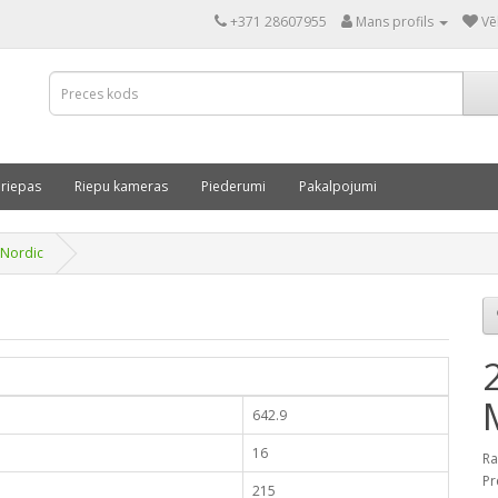
+371 28607955
Mans profils
Vē
 riepas
Riepu kameras
Piederumi
Pakalpojumi
 Nordic
642.9
16
Ra
Pr
215