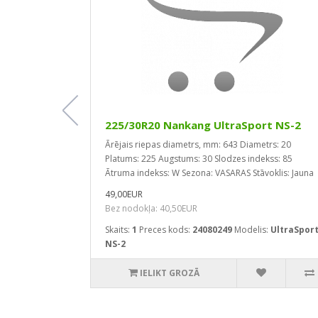
za RE040
225/30R20 Nankang UltraSport NS-2
etrs: 17
Ārējais riepas diametrs, mm: 643
Diametrs: 20
Augstums: 55
Platums: 225
Augstums: 30
Slodzes indekss: 85
Sezona:
Ātruma indekss: W
Sezona: VASARAS
Stāvoklis: Jauna
omija: F
49,00EUR
trokšņa
Bez nodokļa: 40,50EUR
raksts: Made
Skaits:
1
Preces kods:
24080249
Modelis:
UltraSpor
NS-2
IELIKT GROZĀ
s:
Potenza