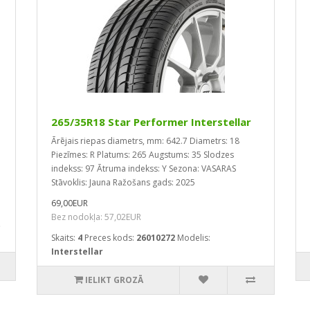
265/35R18 Star Performer Interstellar
Ārējais riepas diametrs, mm: 642.7
Diametrs: 18
Piezīmes: R
Platums: 265
Augstums: 35
Slodzes
indekss: 97
Ātruma indekss: Y
Sezona: VASARAS
Stāvoklis: Jauna
Ražošans gads: 2025
69,00EUR
Bez nodokļa: 57,02EUR
t
Skaits:
4
Preces kods:
26010272
Modelis:
Interstellar
IELIKT GROZĀ