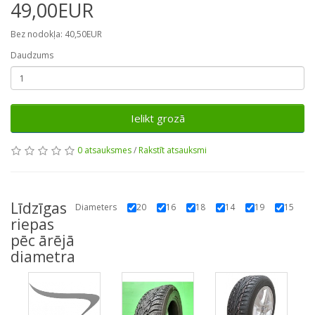
49,00EUR
Bez nodokļa: 40,50EUR
Daudzums
Ielikt grozā
0 atsauksmes
/
Rakstīt atsauksmi
Līdzīgas
Diameters
20
16
18
14
19
15
riepas
pēc ārējā
diametra