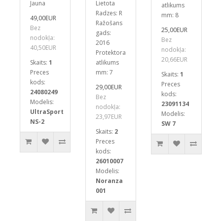
Jauna
Lietota
atlikums
Radzes: R
mm: 8
49,00EUR
Ražošans
Bez
25,00EUR
gads:
nodokļa:
Bez
2016
40,50EUR
nodokļa:
Protektora
20,66EUR
Skaits:
1
atlikums
Preces
mm: 7
Skaits:
1
kods:
Preces
29,00EUR
24080249
kods:
Bez
Modelis:
23091134
nodokļa:
UltraSport
Modelis:
23,97EUR
NS-2
SW 7
Skaits:
2
Preces
kods:
26010007
Modelis:
Noranza
001