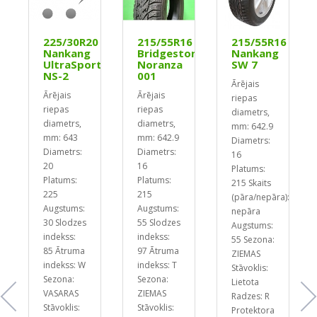
8
225/30R20
215/55R16
215/55R16
Nankang
Bridgestone
Nankang
UltraSport
Noranza
SW 7
NS-2
001
Ārējais
Ārējais
Ārējais
riepas
riepas
riepas
diametrs,
diametrs,
diametrs,
mm: 642.9
mm: 643
mm: 642.9
Diametrs:
Diametrs:
Diametrs:
16
20
16
Platums:
Platums:
Platums:
215
Skaits
225
215
(pāra/nepāra):
Augstums:
Augstums:
nepāra
30
Slodzes
55
Slodzes
Augstums:
indekss:
indekss:
55
Sezona:
85
Ātruma
97
Ātruma
ZIEMAS
indekss: W
indekss: T
Stāvoklis:
Sezona:
Sezona:
Lietota
VASARAS
ZIEMAS
Radzes: R
Stāvoklis:
Stāvoklis:
Protektora