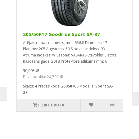
205/50R17 Goodride Sport SA-37
Ārējais riepas diametrs, mm: 636.8
Diametrs: 17
Platums: 205
Augstums: 50
Slodzes indekss: 93
Ātruma indekss: W
Sezona: VASARAS
Stāvoklis: Lietota
Ražošans gads: 2018
Protektora atlikums mm: 6
30,00EUR
Bez nodokļa: 24,79EUR
Skaits:
4
Preces kods:
26050705
Modelis:
Sport SA-
37
IELIKT GROZĀ