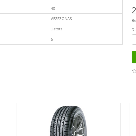
40
VISSEZONAS
Be
Lietota
D
6