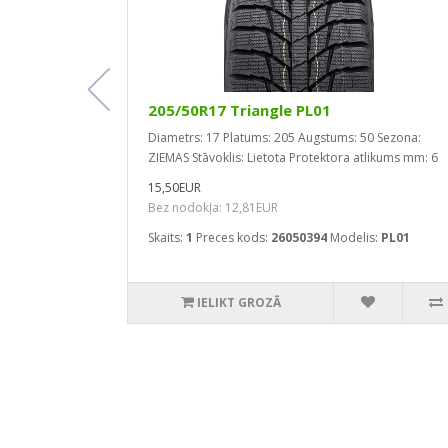
205/50R17 Triangle PL01
rs: 20
Diametrs: 17
Platums: 205
Augstums: 50
Sezona:
kss: 93
ZIEMAS
Stāvoklis: Lietota
Protektora atlikums mm: 6
oklis: Lietota
15,50EUR
ms mm: 7
Bez nodokļa: 12,81EUR
Skaits:
1
Preces kods:
26050394
Modelis:
PL01
s:
PHI
IELIKT GROZĀ