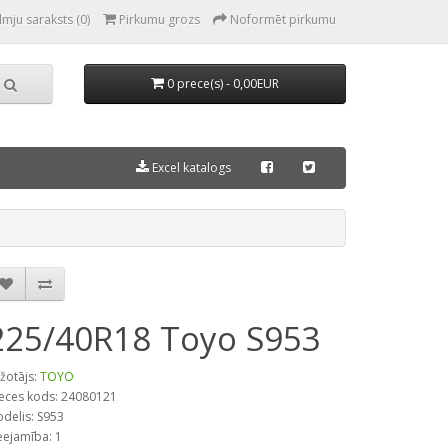
lmju saraksts (0)
Pirkumu grozs
Noformēt pirkumu
0 prece(s) - 0,00EUR
Excel katalogs
225/40R18 Toyo S953
žotājs:
TOYO
eces kods: 24080121
delis: S953
eejamība: 1