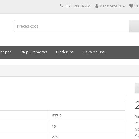
+371 28607955
Mans profils
Vē
 riepas
Riepu kameras
Piederumi
Pakalpojumi
637.2
Ra
Pr
18
Mo
Pi
225