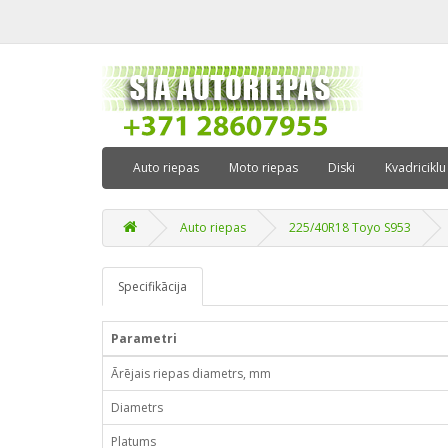
Auto riepas
Moto riepas
Diski
Kvadriciklu
Auto riepas
225/40R18 Toyo S953
Specifikācija
Parametri
Ārējais riepas diametrs, mm
Diametrs
Platums