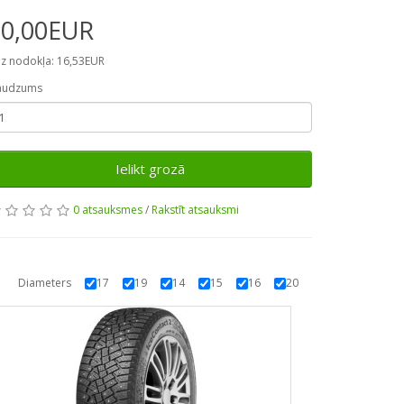
20,00EUR
z nodokļa: 16,53EUR
audzums
Ielikt grozā
0 atsauksmes
/
Rakstīt atsauksmi
Diameters
17
19
14
15
16
20