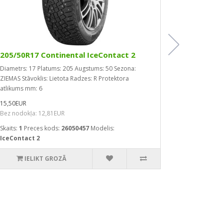
205/50R17 Continental IceContact 2
205/50R1
WeatherC
Diametrs: 17
Platums: 205
Augstums: 50
Sezona:
Ārējais riep
ZIEMAS
Stāvoklis: Lietota
Radzes: R
Protektora
Platums: 205
atlikums mm: 6
Ātruma indek
15,50EUR
Lietota
Ražoš
Bez nodokļa: 12,81EUR
mm: 5
Skaits:
1
Preces kods:
26050457
Modelis:
17,50EUR
IceContact 2
Bez nodokļa
Skaits:
2
Prec
IELIKT GROZĀ
WeatherCon
IEL