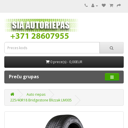
0 prece(s) - 0,00EUR
Preču grupas
Auto riepas
225/40R18 Bridgestone Blizzak LM005