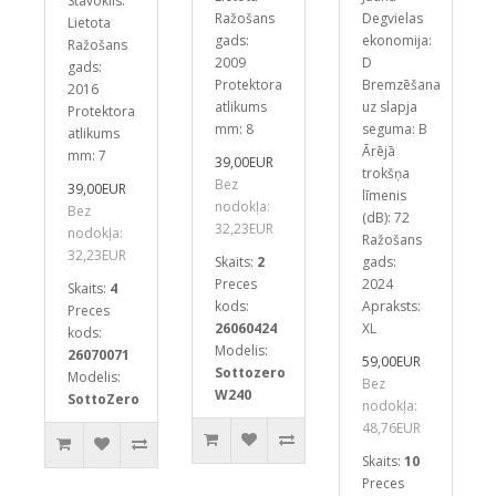
Stāvoklis:
Ražošans
Degvielas
Lietota
gads:
ekonomija:
Ražošans
2009
D
gads:
Protektora
Bremzēšana
2016
atlikums
uz slapja
Protektora
mm: 8
seguma: B
atlikums
Ārējā
mm: 7
39,00EUR
trokšņa
Bez
39,00EUR
līmenis
nodokļa:
Bez
(dB): 72
32,23EUR
nodokļa:
Ražošans
32,23EUR
Skaits:
2
gads:
Preces
2024
Skaits:
4
kods:
Apraksts:
Preces
26060424
XL
kods:
Modelis:
26070071
59,00EUR
Sottozero
Modelis:
Bez
W240
SottoZero
nodokļa:
48,76EUR
Skaits:
10
Preces