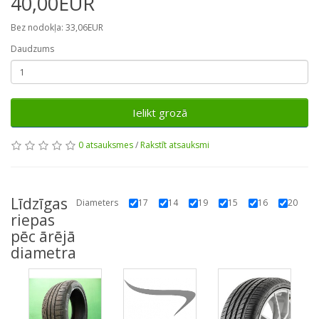
40,00EUR
Bez nodokļa: 33,06EUR
Daudzums
Ielikt grozā
0 atsauksmes
/
Rakstīt atsauksmi
Līdzīgas
Diameters
17
14
19
15
16
20
riepas
pēc ārējā
diametra