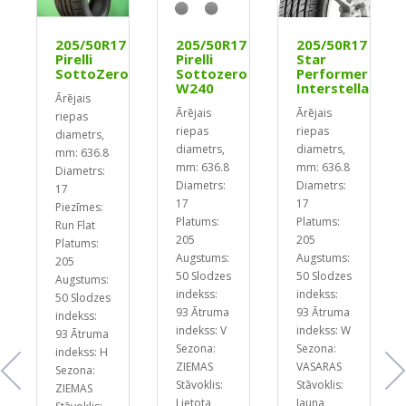
0
205/50R17
205/50R17
205/50R17
Pirelli
Pirelli
Star
SottoZero
Sottozero
Performer
W240
Interstellar
Ārējais
Ārējais
Ārējais
riepas
riepas
riepas
diametrs,
diametrs,
diametrs,
mm: 636.8
mm: 636.8
mm: 636.8
Diametrs:
Diametrs:
Diametrs:
17
17
17
Piezīmes:
Platums:
Platums:
Run Flat
205
205
Platums:
Augstums:
Augstums:
205
50
Slodzes
50
Slodzes
Augstums:
indekss:
indekss:
50
Slodzes
93
Ātruma
93
Ātruma
indekss:
indekss: V
indekss: W
93
Ātruma
Sezona:
Sezona:
indekss: H
ZIEMAS
VASARAS
Sezona:
Stāvoklis:
Stāvoklis:
ZIEMAS
Lietota
Jauna