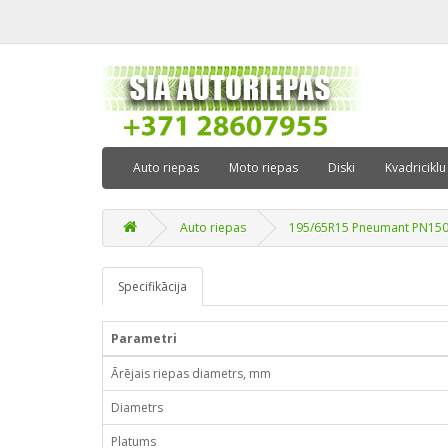
Auto riepas
Moto riepas
Diski
Kvadriciklu
Auto riepas
195/65R15 Pneumant PN150
Specifikācija
Parametri
Ārējais riepas diametrs, mm
Diametrs
Platums