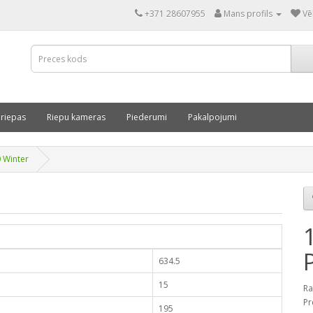
+371 28607955
Mans profils
Vē
 riepas
Riepu kameras
Piederumi
Pakalpojumi
 Winter
634.5
15
Ra
Pr
195