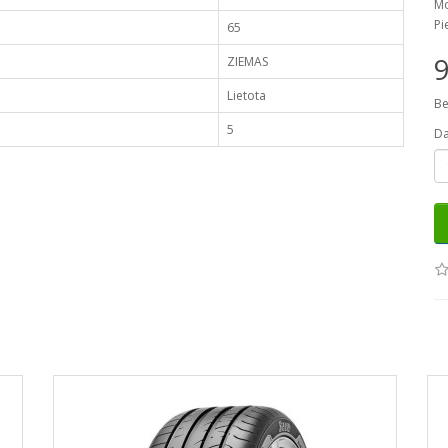
Mo
Pi
65
ZIEMAS
Lietota
Be
5
D