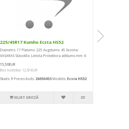
225/45R17 Kumho Ecsta HS52
225/45R17
Diametrs: 17
Platums: 225
Augstums: 45
Sezona:
Ārējais riep
VASARAS
Stāvoklis: Lietota
Protektora atlikums mm: 6
Platums: 225
45
Sezona: 
15,50EUR
atlikums mm:
Bez nodokļa: 12,81EUR
17,50EUR
Skaits:
1
Preces kods:
26050453
Modelis:
Ecsta HS52
Bez nodokļa
Skaits:
1
Prec
IELIKT GROZĀ
IEL