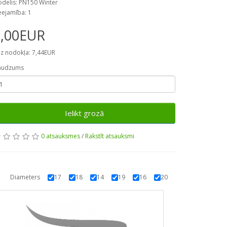
delis: PN150 Winter
eejamība: 1
9,00EUR
z nodokļa: 7,44EUR
audzums
Ielikt grozā
0 atsauksmes
/
Rakstīt atsauksmi
Diameters
17
18
14
19
16
20