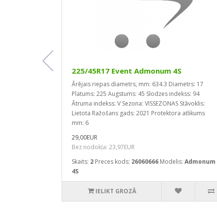
225/45R17 Event Admonum 4S
etrs: 18
Ārējais riepas diametrs, mm: 634.3
Diametrs: 17
ARAS
Platums: 225
Augstums: 45
Slodzes indekss: 94
m: 7
Ātruma indekss: V
Sezona: VISSEZONAS
Stāvoklis:
Lietota
Ražošans gads: 2021
Protektora atlikums
mm: 6
29,00EUR
s:
Super Z+
Bez nodokļa: 23,97EUR
Skaits:
2
Preces kods:
26060666
Modelis:
Admonum
4S
IELIKT GROZĀ