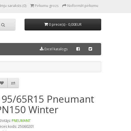
lmju saraksts (0)
Pirkumu grozs
Noformēt pirkumu
0 prece(s) - 0,00EUR
Excel katalogs
195/65R15 Pneumant
PN150 Winter
žotājs:
PNEUMANT
eces kods: 25060201