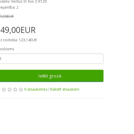
delis: Ventus S1 Evo Z K129
eejamība: 2
9,00EUR
149,00EUR
z nodokļa: 123,14EUR
audzums
Ielikt grozā
0 atsauksmes
/
Rakstīt atsauksmi