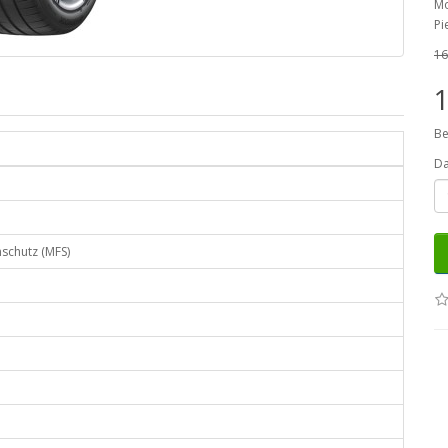
Mo
Pi
16
Be
D
nschutz (MFS)