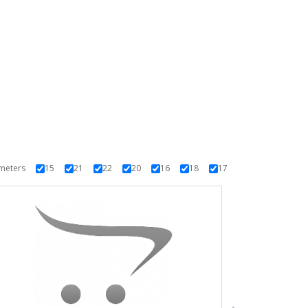
meters
15
21
22
20
16
18
17