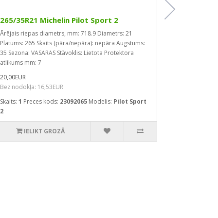
265/35R21 Michelin Pilot Sport 2
265/30R22
Ārējais riepas diametrs, mm: 718.9
Diametrs: 21
Ārējais riep
Platums: 265
Skaits (pāra/nepāra): nepāra
Augstums:
Platums: 265
35
Sezona: VASARAS
Stāvoklis: Lietota
Protektora
Ātruma inde
atlikums mm: 7
Ražošans ga
20,00EUR
85,00EUR
Bez nodokļa: 16,53EUR
Bez nodokļa
Skaits:
1
Preces kods:
23092065
Modelis:
Pilot Sport
Skaits:
1
Prec
2
D7
IELIKT GROZĀ
IEL