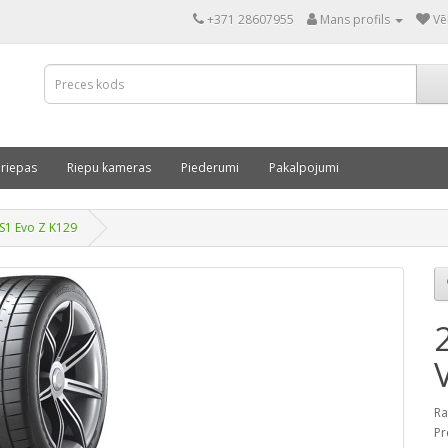
+371 28607955
Mans profils
Vē
 riepas
Riepu kameras
Piederumi
Pakalpojumi
S1 Evo Z K129
Ra
Pr