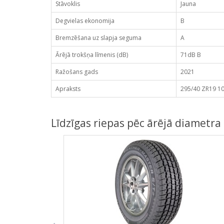
Stāvoklis
Jauna
Degvielas ekonomija
B
Bremzēšana uz slapja seguma
A
Ārējā trokšņa līmenis (dB)
71dB B
Ražošans gads
2021
Apraksts
295/40 ZR19 10
Līdzīgas riepas pēc ārējā diametra