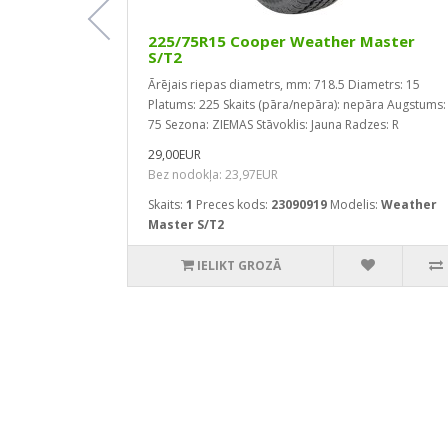
-37
225/75R15 Cooper Weather Master
S/T2
etrs: 21
Ārējais riepas diametrs, mm: 718.5
Diametrs: 15
Slodzes
Platums: 225
Skaits (pāra/nepāra): nepāra
Augstums:
 VASARAS
75
Sezona: ZIEMAS
Stāvoklis: Jauna
Radzes: R
29,00EUR
Bez nodokļa: 23,97EUR
Skaits:
1
Preces kods:
23090919
Modelis:
Weather
s:
Sport SA-
Master S/T2
IELIKT GROZĀ