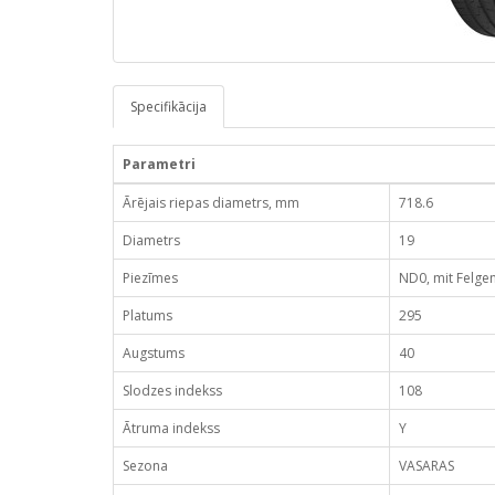
Specifikācija
Parametri
Ārējais riepas diametrs, mm
718.6
Diametrs
19
Piezīmes
ND0, mit Felge
Platums
295
Augstums
40
Slodzes indekss
108
Ātruma indekss
Y
Sezona
VASARAS