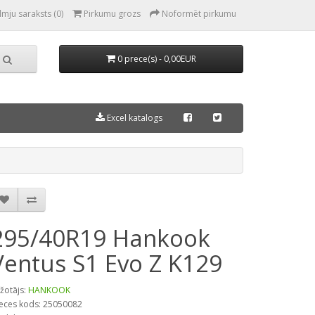
lmju saraksts (0)
Pirkumu grozs
Noformēt pirkumu
0 prece(s) - 0,00EUR
Excel katalogs
295/40R19 Hankook
Ventus S1 Evo Z K129
žotājs:
HANKOOK
eces kods: 25050082