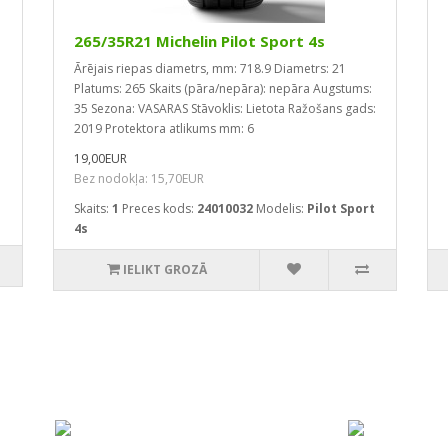
265/35R21 Michelin Pilot Sport 4s
Ārējais riepas diametrs, mm: 718.9
Diametrs: 21
Platums: 265
Skaits (pāra/nepāra): nepāra
Augstums:
35
Sezona: VASARAS
Stāvoklis: Lietota
Ražošans gads:
2019
Protektora atlikums mm: 6
19,00EUR
Bez nodokļa: 15,70EUR
Skaits:
1
Preces kods:
24010032
Modelis:
Pilot Sport
4s
IELIKT GROZĀ