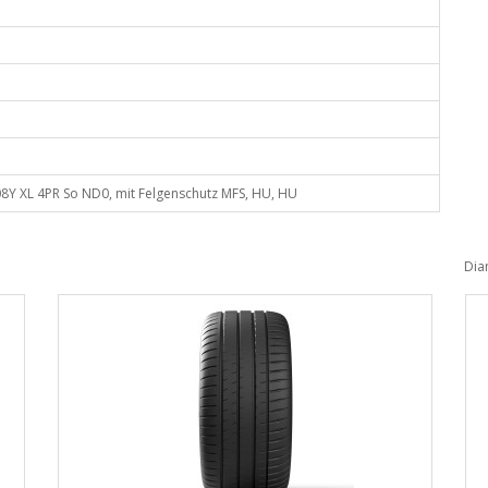
8Y XL 4PR So ND0, mit Felgenschutz MFS, HU, HU
Dia