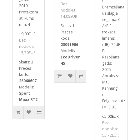
C
Bez
2019
Bremzēšana
nodokļa:
Protektora
uz slapja
14,05EUR
atlikums
seguma: C
mm: 4
Skaits:
1
Ārējā
Preces
trokšņa
19,00EUR
kods:
līmenis
Bez
23091906
(dB): 72dB
nodokļa:
Modelis:
B
15,70EUR
EcoDriver
Ražošans
Skaits:
2
4S
gads:
Preces
2025
kods:
Apraksts:
26060607
M+S
Modelis:
Kennung,
Sport
mit
Maxx RT2
Felgenschutz
(MFS) XL
65,00EUR
Bez
nodokļa:
53,72EUR