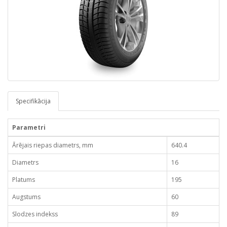
Specifikācija
Parametri
Ārējais riepas diametrs, mm
640.4
Diametrs
16
Platums
195
Augstums
60
Slodzes indekss
89