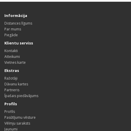
Informācija
Distances līgums
Par mums
Piegāde
Klientu serviss
Kontakti
Atteikumi
Vietnes karte
Ekstras
Ražotāji
Dāvanu kartes
Partneris
Īpašais piedāvājums
Profils
Profils
Pasūtījumu vēsture
Vēlmju saraksts
Jaunumi