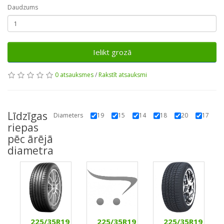
Daudzums
Ielikt grozā
0 atsauksmes
/
Rakstīt atsauksmi
Līdzīgas
Diameters
19
15
14
18
20
17
riepas
pēc ārējā
diametra
8
225/35R19
225/35R19
225/35R19