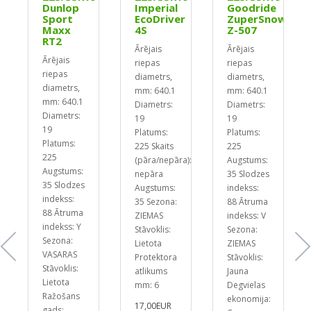
Dunlop
Imperial
Goodride
Sport
EcoDriver
ZuperSnow
Maxx
4S
Z-507
RT2
Ārējais
Ārējais
Ārējais
riepas
riepas
riepas
diametrs,
diametrs,
diametrs,
mm: 640.1
mm: 640.1
mm: 640.1
Diametrs:
Diametrs:
Diametrs:
19
19
19
Platums:
Platums:
Platums:
225
Skaits
225
225
):
(pāra/nepāra):
Augstums:
Augstums:
nepāra
35
Slodzes
35
Slodzes
Augstums:
indekss:
indekss:
35
Sezona:
88
Ātruma
88
Ātruma
ZIEMAS
indekss: V
indekss: Y
Stāvoklis:
Sezona:
Sezona:
Lietota
ZIEMAS
VASARAS
Protektora
Stāvoklis:
Stāvoklis:
atlikums
Jauna
Lietota
mm: 6
Degvielas
Ražošans
ekonomija:
17,00EUR
gads: