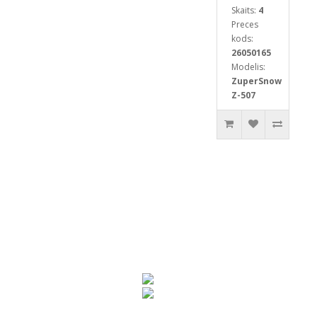
Skaits:
4
Preces
kods:
26050165
Modelis:
ZuperSnow
Z-507