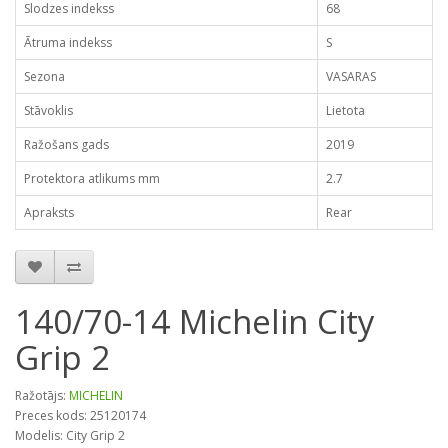
Slodzes indekss
68
Ātruma indekss
S
Sezona
VASARAS
Stāvoklis
Lietota
Ražošans gads
2019
Protektora atlikums mm
2.7
Apraksts
Rear
140/70-14 Michelin City
Grip 2
Ražotājs:
MICHELIN
Preces kods: 25120174
Modelis: City Grip 2