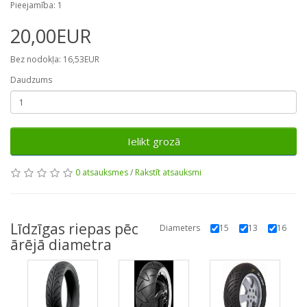
Pieejamība: 1
20,00EUR
Bez nodokļa: 16,53EUR
Daudzums
Ielikt grozā
0 atsauksmes
/
Rakstīt atsauksmi
Līdzīgas riepas pēc
Diameters
15
13
16
ārējā diametra