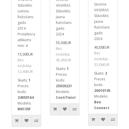
Sezona:
Stāvoklis:
VASARAS
VASARAS
Lietota
Stāvoklis:
Stāvoklis:
Ražošans
Jauna
Jauna
gads:
Ražošans
Ražošans
2014
gads:
gads:
Protektora
2024
2024
atlikums
55,00EUR
mm: 4
40,00EUR
Bez
Bez
15,00EUR
nodokļa:
nodokļa:
Bez
45,45EUR
33,06EUR
nodokļa:
Skaits:
1
12,40EUR
Skaits:
2
Preces
Preces
Skaits:
1
kods:
kods:
Preces
25020221
26010145
kods:
Modelis:
Modelis:
24050164
ContiTwist
Bee
Modelis:
Connect
M6135F