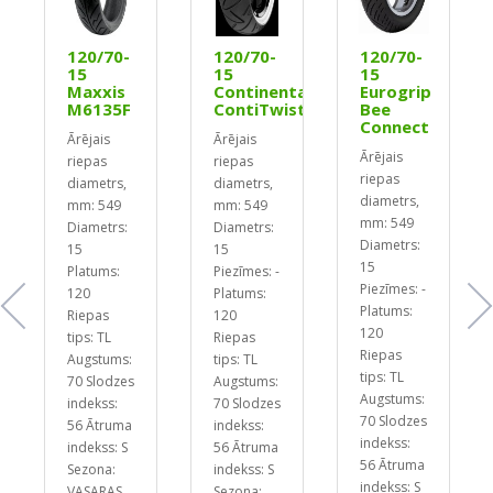
120/70-
120/70-
120/70-
15
15
15
Maxxis
Continental
Eurogrip
M6135F
ContiTwist
Bee
Connect
Ārējais
Ārējais
Ārējais
riepas
riepas
riepas
diametrs,
diametrs,
diametrs,
mm: 549
mm: 549
mm: 549
Diametrs:
Diametrs:
Diametrs:
15
15
15
Platums:
Piezīmes: -
Piezīmes: -
120
Platums:
Platums:
Riepas
120
120
tips: TL
Riepas
Riepas
Augstums:
tips: TL
tips: TL
70
Slodzes
Augstums:
Augstums:
indekss:
70
Slodzes
70
Slodzes
56
Ātruma
indekss:
indekss:
indekss: S
56
Ātruma
56
Ātruma
Sezona:
indekss: S
indekss: S
VASARAS
Sezona: