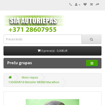
0 prece(s) - 0,00EUR
Preču grupas
Moto riepas
130/60VR18 Metzeler ME880 Marathon