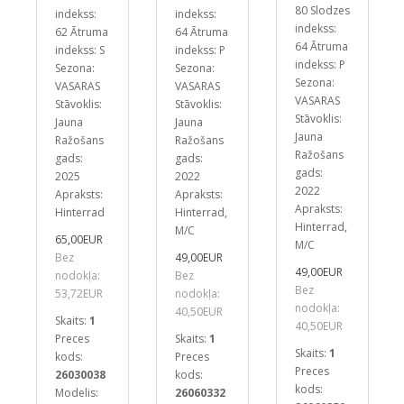
80
Slodzes
indekss:
indekss:
indekss:
62
Ātruma
64
Ātruma
64
Ātruma
indekss: S
indekss: P
indekss: P
Sezona:
Sezona:
Sezona:
VASARAS
VASARAS
VASARAS
Stāvoklis:
Stāvoklis:
Stāvoklis:
Jauna
Jauna
Jauna
Ražošans
Ražošans
Ražošans
gads:
gads:
gads:
2025
2022
2022
Apraksts:
Apraksts:
Apraksts:
Hinterrad
Hinterrad,
Hinterrad,
M/C
65,00EUR
M/C
Bez
49,00EUR
49,00EUR
nodokļa:
Bez
Bez
53,72EUR
nodokļa:
nodokļa:
40,50EUR
Skaits:
1
40,50EUR
Preces
Skaits:
1
Skaits:
1
kods:
Preces
Preces
26030038
kods:
kods:
Modelis:
26060332