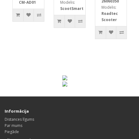
26060350
CM-AD01
Modelis:
Modelis:
ScootSmart
Roadtec
Scooter
Informācija
Distances līgums
Par mums
Piegāde