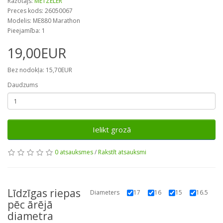
Ražotājs:
METZELER
Preces kods: 26050067
Modelis: ME880 Marathon
Pieejamība: 1
19,00EUR
Bez nodokļa: 15,70EUR
Daudzums
Ielikt grozā
0 atsauksmes
/
Rakstīt atsauksmi
Līdzīgas riepas
Diameters
17
16
15
16.5
pēc ārējā
diametra