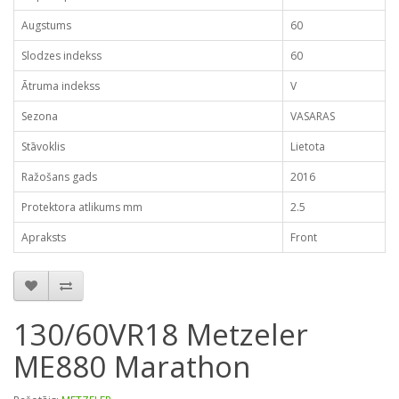
Augstums
60
Slodzes indekss
60
Ātruma indekss
V
Sezona
VASARAS
Stāvoklis
Lietota
Ražošans gads
2016
Protektora atlikums mm
2.5
Apraksts
Front
130/60VR18 Metzeler
ME880 Marathon