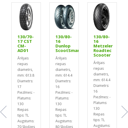
17
130/70-
130/80-
130/80-
17 CST
16
16
CM-
Dunlop
Metzeler
AD01
ScootSmart
Roadtec
Scooter
Ārējais
Ārējais
Ārējais
riepas
riepas
riepas
diametrs,
diametrs,
diametrs,
mm: 613.8
mm: 614.4
mm: 614.4
Diametrs:
Diametrs:
Diametrs:
17
16
16
Piezīmes: -
Piezīmes: -
Piezīmes: -
Platums:
Platums:
Platums:
130
130
130
Riepas
Riepas
Riepas
tips: TL
tips: TL
tips: TL
Augstums:
Augstums:
Augstums:
70
Slodzes
80
Slodzes