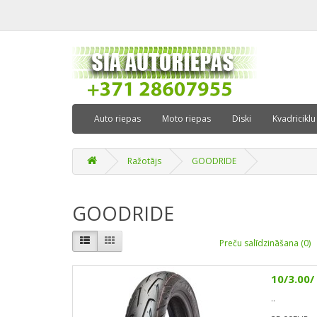
Auto riepas
Moto riepas
Diski
Kvadriciklu
Ražotājs
GOODRIDE
GOODRIDE
Preču salīdzināšana (0)
10/3.00/
..