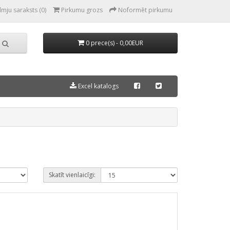
lmju saraksts (0)
Pirkumu grozs
Noformēt pirkumu
0 prece(s) - 0,00EUR
Excel katalogs
Skatīt vienlaicīgi: