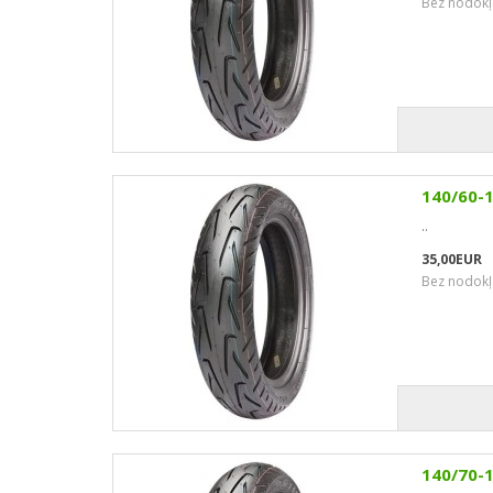
Bez nodokļ
140/60-
..
35,00EUR
Bez nodokļ
140/70-