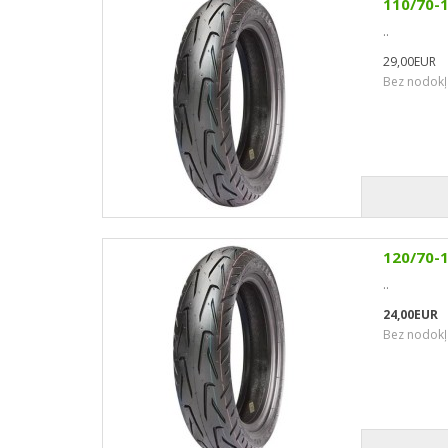
110/70-
..
29,00EUR
Bez nodokļ
120/70-
..
24,00EUR
Bez nodokļ