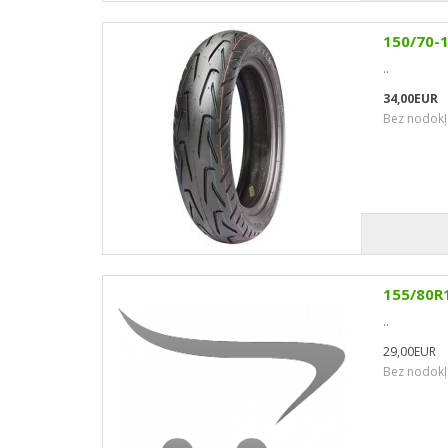
150/70-
..
34,00EUR
Bez nodokļ
155/80R1
..
29,00EUR
Bez nodokļ