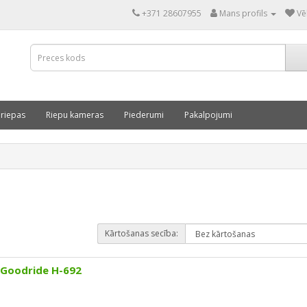
+371 28607955
Mans profils
Vē
 riepas
Riepu kameras
Piederumi
Pakalpojumi
Kārtošanas secība:
 Goodride H-692