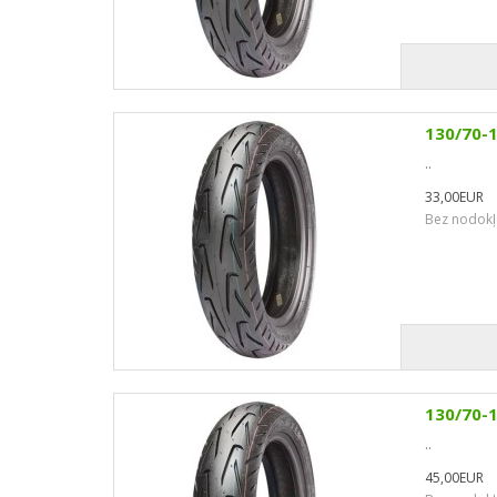
130/70-
..
33,00EUR
Bez nodokļ
130/70-
..
45,00EUR