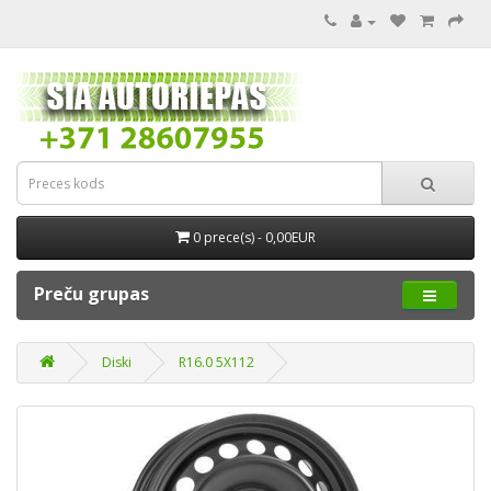
0 prece(s) - 0,00EUR
Preču grupas
Diski
R16.0 5X112