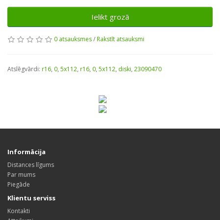
Ielikt grozā
0 atsauksmes
/
Rakstīt atsauksmi
Atslēgvārdi:
r16
,
0
,
5x112
,
r16
,
0
,
5x112
,
diski
,
23090470
Informācija
Distances līgums
Par mums
Piegāde
Klientu serviss
Kontakti