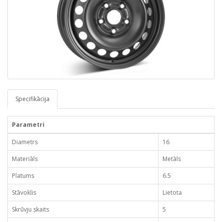
Specifikācija
Parametri
Diametrs
16
Materiāls
Metāls
Platums
6.5
Stāvoklis
Lietota
Skrūvju skaits
5