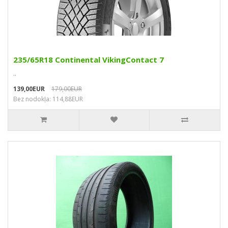
235/65R18 Continental VikingContact 7
..
139,00EUR
179,00EUR
Bez nodokļa: 114,88EUR