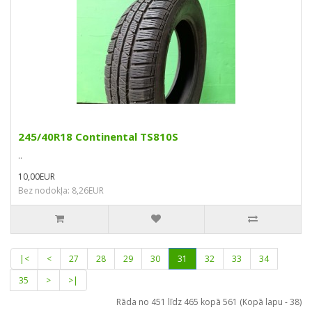
245/40R18 Continental TS810S
..
10,00EUR
Bez nodokļa: 8,26EUR
|<
<
27
28
29
30
31
32
33
34
35
>
>|
Rāda no 451 līdz 465 kopā 561 (Kopā lapu - 38)