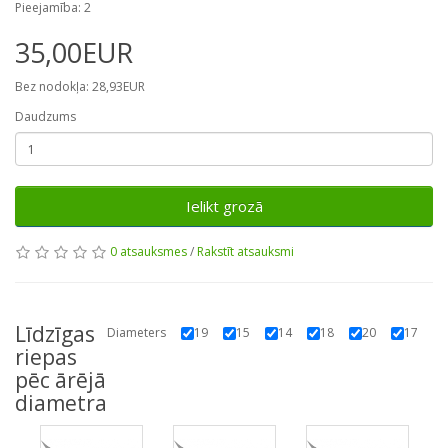
Pieejamība: 2
35,00EUR
Bez nodokļa: 28,93EUR
Daudzums
Ielikt grozā
0 atsauksmes
/
Rakstīt atsauksmi
Līdzīgas
Diameters
19
15
14
18
20
17
riepas
pēc ārējā
diametra