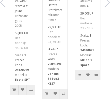
Stāvoklis:
VASARAS
atlikums
Lietota
Stāvoklis:
mm: 6
Protektora
Jauna
29,00EUR
atlikums
Ražošans
Bez
mm: 7
gads:
nodokļa:
2005
29,00EUR
23,97EUR
Bez
59,00EUR
Skaits:
1
nodokļa:
Bez
Preces
23,97EUR
nodokļa:
kods:
48,76EUR
Skaits:
1
24090075
Preces
Skaits:
1
Modelis:
kods:
Preces
MOZZO
25090394
kods:
sport
Modelis:
25120219
Ventus
Modelis:
S1 Evo3
Ecsta SPT
K127