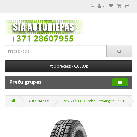
0 prece(s) - 0,00EUR
Preču grupas
Auto riepas
195/60R16C Kumho Powergrip KC11