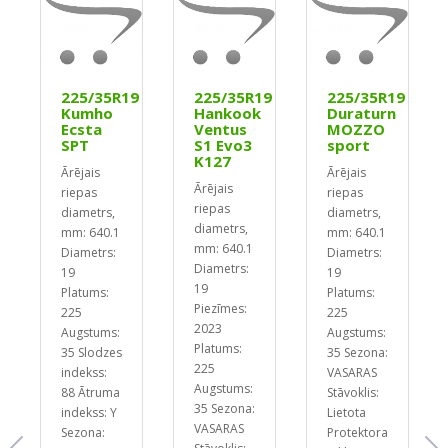
9
225/35R19
225/35R19
225/35R19
Kumho
Hankook
Duraturn
o
Ecsta
Ventus
MOZZO
SPT
S1 Evo3
sport
K127
Ārējais
Ārējais
Ārējais
riepas
riepas
riepas
diametrs,
diametrs,
diametrs,
mm: 640.1
mm: 640.1
mm: 640.1
Diametrs:
Diametrs:
Diametrs:
19
19
19
Platums:
Platums:
Piezīmes:
225
225
2023
Augstums:
Augstums:
Platums:
35
Slodzes
35
Sezona:
225
indekss:
VASARAS
Augstums:
88
Ātruma
Stāvoklis:
35
Sezona:
indekss: Y
Lietota
VASARAS
Sezona:
Protektora