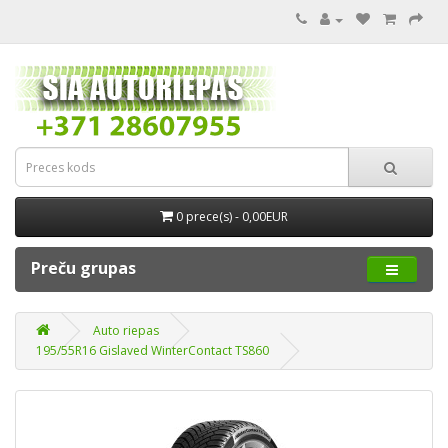
0 prece(s) - 0,00EUR
Preču grupas
Auto riepas
195/55R16 Gislaved WinterContact TS860