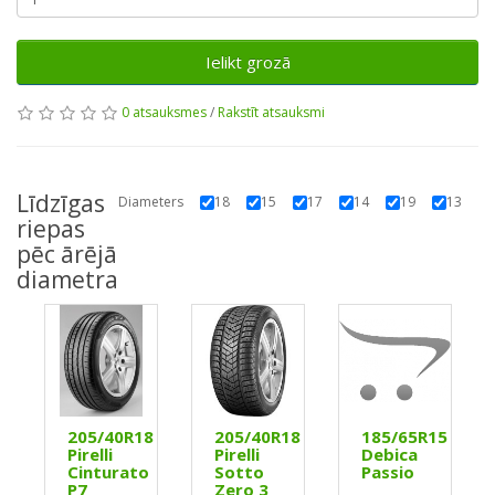
Ielikt grozā
0 atsauksmes
/
Rakstīt atsauksmi
Līdzīgas
Diameters
18
15
17
14
19
13
riepas
pēc ārējā
diametra
5
205/40R18
205/40R18
185/65R15
Pirelli
Pirelli
Debica
Cinturato
Sotto
Passio
P7
Zero 3