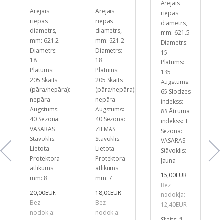
Ārējais
Ārējais
Ārējais
riepas
riepas
riepas
diametrs,
diametrs,
diametrs,
mm: 621.5
mm: 621.2
mm: 621.2
Diametrs:
Diametrs:
Diametrs:
15
18
18
Platums:
Platums:
Platums:
185
205
Skaits
205
Skaits
):
Augstums:
(pāra/nepāra):
(pāra/nepāra):
65
Slodzes
nepāra
nepāra
indekss:
Augstums:
Augstums:
88
Ātruma
40
Sezona:
40
Sezona:
indekss: T
VASARAS
ZIEMAS
Sezona:
Stāvoklis:
Stāvoklis:
VASARAS
Lietota
Lietota
Stāvoklis:
Protektora
Protektora
Jauna
atlikums
atlikums
15,00EUR
mm: 8
mm: 7
Bez
20,00EUR
18,00EUR
nodokļa:
Bez
Bez
12,40EUR
nodokļa:
nodokļa:
Skaits:
1