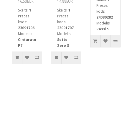
16,53EUR
14,88EUR
Preces
Skaits:
1
Skaits:
1
kods:
Preces
Preces
24080282
kods:
kods:
Modelis:
23091706
23091707
Passio
Modelis:
Modelis:
Cinturato
Sotto
P7
Zero 3