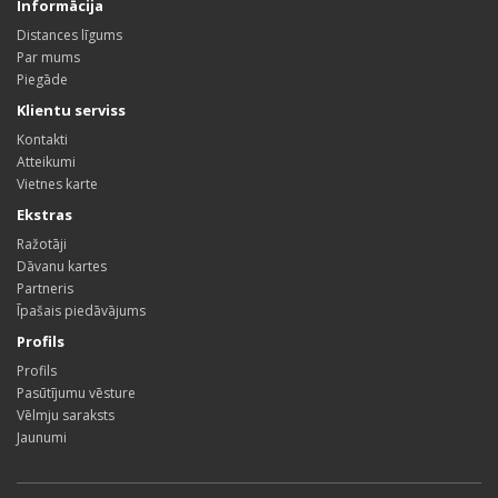
Informācija
Distances līgums
Par mums
Piegāde
Klientu serviss
Kontakti
Atteikumi
Vietnes karte
Ekstras
Ražotāji
Dāvanu kartes
Partneris
Īpašais piedāvājums
Profils
Profils
Pasūtījumu vēsture
Vēlmju saraksts
Jaunumi