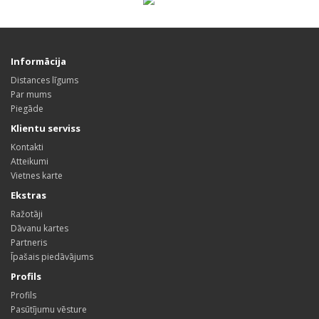
Informācija
Distances līgums
Par mums
Piegāde
Klientu serviss
Kontakti
Atteikumi
Vietnes karte
Ekstras
Ražotāji
Dāvanu kartes
Partneris
Īpašais piedāvājums
Profils
Profils
Pasūtījumu vēsture