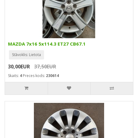
MAZDA 7x16 5x114.3 ET27 CB67.1
Stāvoklis: Lietota
30,00EUR
37,50EUR
Skaits:
4
Preces kods:
230614