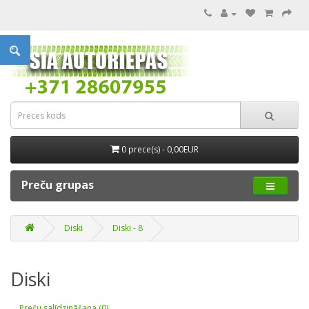
0 prece(s) - 0,00EUR
Preču grupas
Diski
Diski - 8
Diski
Preču salīdzināšana (0)