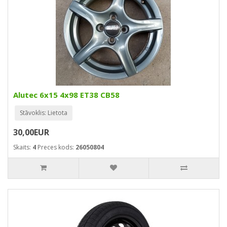
Alutec 6x15 4x98 ET38 CB58
Stāvoklis: Lietota
30,00EUR
Skaits:
4
Preces kods:
26050804