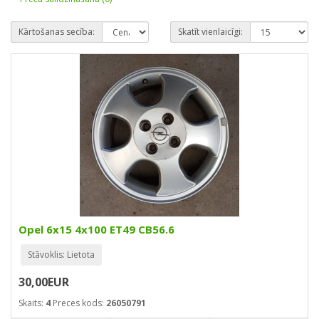
Kārtošanas secība:
Skatīt vienlaicīgi:
Opel 6x15 4x100 ET49 CB56.6
Stāvoklis: Lietota
30,00EUR
Skaits:
4
Preces kods:
26050791