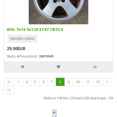
WSL 7x16 5x120 ET47 CB72.6
Stāvoklis: Lietota
29,00EUR
Skaits:
4
Preces kods:
26070045
|<
<
4
5
6
7
8
9
10
11
12
>
>|
Rāda no 106 līdz 120 kopā 293 (Kopā lapu - 20)